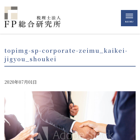
MENU
topimg-sp-corporate-zeimu_kaikei-
jigyou_shoukei
2020年07月01日