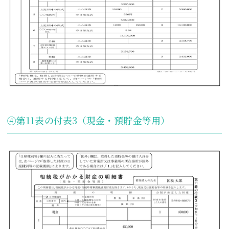
④第11表の付表3（現金・預貯金等用）