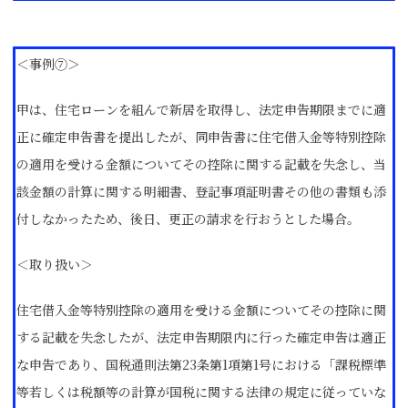
＜事例⑦＞
甲は、住宅ローンを組んで新居を取得し、法定申告期限までに適
正に確定申告書を提出したが、同申告書に住宅借入金等特別控除
の適用を受ける金額についてその控除に関する記載を失念し、当
該金額の計算に関する明細書、登記事項証明書その他の書類も添
付しなかったため、後日、更正の請求を行おうとした場合。
＜取り扱い＞
住宅借入金等特別控除の適用を受ける金額についてその控除に関
する記載を失念したが、法定申告期限内に行った確定申告は適正
な申告であり、国税通則法第23条第1項第1号における「課税標準
等若しくは税額等の計算が国税に関する法律の規定に従っていな