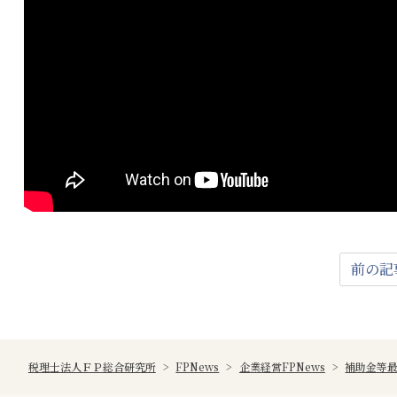
前の記
税理士法人ＦＰ総合研究所
>
FPNews
>
企業経営FPNews
>
補助金等