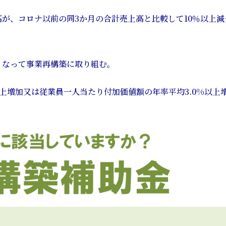
高が、コロナ以前の同3か月の合計売上高と比較して10％以上減
となって事業再構築に取り組む。
以上増加又は従業員一人当たり付加価値額の年率平均3.0%以上