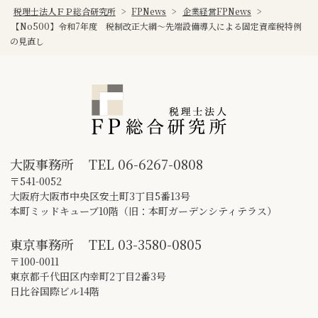
税理士法人ＦＰ総合研究所
>
FPNews
>
企業経営FPNews
>
【No500】令和7年度 税制改正大綱～先端設備導入による固定資産税特例
の見直し
大阪事務所
TEL
06-6267-0808
〒541-0052
大阪府大阪市中央区安土町3丁目5番13号
本町ミッドキューブ10階（旧：本町ガーデンシティテラス）
東京事務所
TEL
03-3580-0805
〒100-0011
東京都千代田区内幸町2丁目2番3号
日比谷国際ビル14階