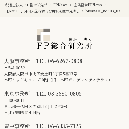
税理士法人ＦＰ総合研究所
>
FPNews
>
企業経営FPNews
>
【No503】外国人旅行者向け免税制度の見直し
>
business_no503_03
大阪事務所
TEL
06-6267-0808
〒541-0052
大阪府大阪市中央区安土町3丁目5番13号
本町ミッドキューブ10階（旧：本町ガーデンシティテラス）
東京事務所
TEL
03-3580-0805
〒100-0011
東京都千代田区内幸町2丁目2番3号
日比谷国際ビル14階
豊中事務所
TEL
06-6335-7125