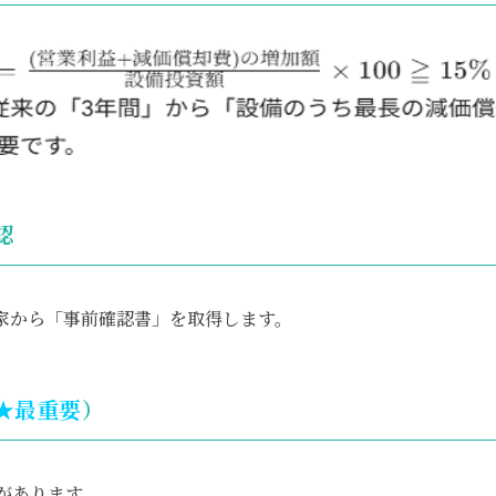
認
家から「事前確認書」を取得します。
★最重要
）
があります。