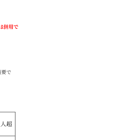
は併用で
重要で