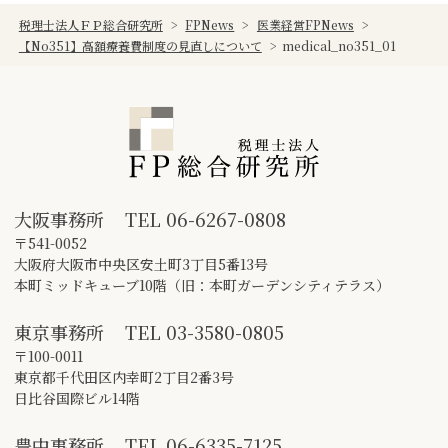
税理士法人ＦＰ総合研究所
>
FPNews
>
医業経営FPNews
>
【No351】高額療養費制度の見直しについて
>
medical_no351_01
大阪事務所
TEL
06-6267-0808
〒541-0052
大阪府大阪市中央区安土町3丁目5番13号
本町ミッドキューブ10階（旧：本町ガーデンシティテラス）
東京事務所
TEL
03-3580-0805
〒100-0011
東京都千代田区内幸町2丁目2番3号
日比谷国際ビル14階
豊中事務所
TEL
06-6335-7125