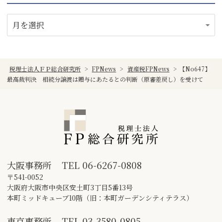
税理士法人ＦＰ総合研究所
>
FPNews
>
資産税FPNews
>
【No647】
最高裁判決 相続分譲渡は贈与にあたるとの判断（原審差戻し）を受けて
大阪事務所
TEL
06-6267-0808
〒541-0052
大阪府大阪市中央区安土町3丁目5番13号
本町ミッドキューブ10階（旧：本町ガーデンシティテラス）
東京事務所
TEL
03-3580-0805