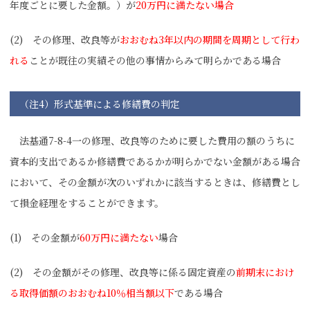
年度ごとに要した金額。）が
20万円に満たない場合
(2) その修理、改良等が
おおむね3年以内の期間を周期として行わ
れる
ことが既往の実績その他の事情からみて明らかである場合
（注4）形式基準による修繕費の判定
法基通7-8-4一の修理、改良等のために要した費用の額のうちに
資本的支出であるか修繕費であるかが明らかでない金額がある場合
において、その金額が次のいずれかに該当するときは、修繕費とし
て損金経理をすることができます。
(1) その金額が
60万円に満たない
場合
(2) その金額がその修理、改良等に係る固定資産の
前期末におけ
る取得価額のおおむね10％相当額以下
である場合