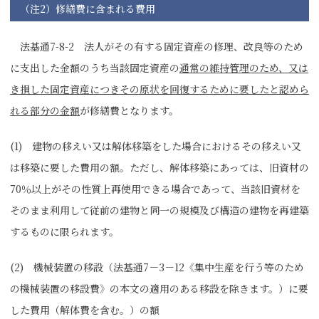
（注2）修繕費に含まれる費用
法基通7-8-2 法人がその有する固定資産の修理、改良等のため
に支出した金額のうち当該固定資産の
通常の維持管理のため、又は
き損した固定資産につきその原状を回復するために要したと認めら
れる部分の金額
が修繕費となります。
(1) 建物の移えい又は解体移築をした場合におけるその移えい又
は移築に要した費用の額。ただし、解体移築にあっては、旧資材の
70％以上がその性質上再使用できる場合であって、当該旧資材を
そのまま利用して従前の建物と同一の規模及び構造の建物を再建築
するものに限られます。
(2) 機械装置の移設（法基通7－3－12《集中生産を行う等のため
の機械装置の移設費》の本文の適用のある移設を除きます。）に要
した費用（解体費を含む。）の額