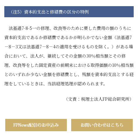
（注5）資本的支出と修繕費の区分の特例
法基通7-8-5一の修理、改良等のために要した費用の額のうちに
資本的支出であるか修繕費であるかが明らかでない金額（法基通7
－8－3又は法基通7－8－4の適用を受けるものを除く。）がある場
合において、法人が、継続してその金額の30％相当額とその修
理、改良等をした固定資産の前期末における取得価額の10％相当額
とのいずれか少ない金額を修繕費とし、残額を資本的支出とする経
理をしているときは、当該経理処理が認められます。
（文責：税理士法人FP総合研究所）