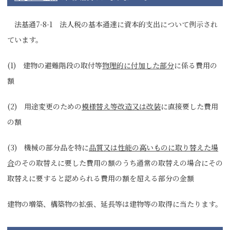
法基通7-8-1 法人税の基本通達に資本的支出について例示され
ています。
(1) 建物の避難階段の取付等
物理的に付加した部分
に係る費用の
額
(2) 用途変更のための
模様替え等改造又は改装
に直接要した費用
の額
(3) 機械の部分品を特に
品質又は性能の高いものに取り替えた場
合
のその取替えに要した費用の額のうち通常の取替えの場合にその
取替えに要すると認められる費用の額を超える部分の金額
建物の増築、構築物の拡張、延長等は建物等の取得に当たります。