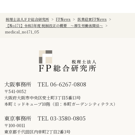
税理士法人ＦＰ総合研究所
>
FPNews
>
医業経営FPNews
>
【No171】令和3年度 税制改正の概要 ～厚生労働省関係～
>
medical_no171_05
大阪事務所
TEL
06-6267-0808
〒541-0052
大阪府大阪市中央区安土町3丁目5番13号
本町ミッドキューブ10階（旧：本町ガーデンシティテラス）
東京事務所
TEL
03-3580-0805
〒100-0011
東京都千代田区内幸町2丁目2番3号