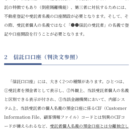
託の特徴でもあり（倒産隔離機能）、第三者に対抗するためには、
不動産登記や受託者名義の口座開設が必要となります。そして、そ
の際、受託者個人の名義ではなく「●●信託の受託者」の名義で登
記や口座開設を行うことが必要となります。
2 信託口口座（判決文参照）
「信託口口座」には、大きく2つの種類があります。ひとつは、
①受託者を預金者として表示し、②外観上、当該受託者個人の名義
と区別できる表示が付され、③当該金融機関において、内部シス
テム上、当該受託者の個人名義の預金口座に係るCIF（Customer
Information File、顧客情報ファイル）コードとは別異のCIFコ
ードが備えられるなど、
受託者個人名義の預金口座とは分離独立し