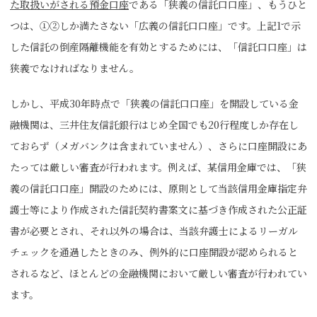
た取扱いがされる預金口座
である「狭義の信託口口座」、もうひと
つは、①②しか満たさない「広義の信託口口座」です。上記1で示
した信託の倒産隔離機能を有効とするためには、「信託口口座」は
狭義でなければなりません。
しかし、平成30年時点で「狭義の信託口口座」を開設している金
融機関は、三井住友信託銀行はじめ全国でも20行程度しか存在し
ておらず（メガバンクは含まれていません）、さらに口座開設にあ
たっては厳しい審査が行われます。例えば、某信用金庫では、「狭
義の信託口口座」開設のためには、原則として当該信用金庫指定弁
護士等により作成された信託契約書案文に基づき作成された公正証
書が必要とされ、それ以外の場合は、当該弁護士によるリーガル
チェックを通過したときのみ、例外的に口座開設が認められると
されるなど、ほとんどの金融機関において厳しい審査が行われてい
ます。