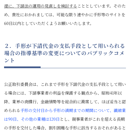
提に、下請法の運用の見直しを検討する
こととしています。そのた
め、貴社におかれましては、可能な限り速やかに手形等のサイトを
60日以内としていただくようお願いいたします。
２．手形が下請代金の支払手段として用いられる
場合の指導基準の変更についてのパブリックコメ
ント
公正取引委員会は、これまで手形を下請代金の支払手段として用い
る場合には、下請事業者の利益を保護する観点から、昭和41年以
降、業界の商慣行、金融情勢等を総合的に勘案して、ほぼ妥当と認
められる
手形の交付日から手形の満期までの期間について、繊維業
は90日、その他の業種は120日
とし、親事業者がこれを超える長期
の手形を交付した場合、割引困難な手形に該当するおそれがあると