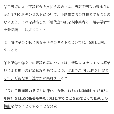
②手形等により下請代金を支払う場合には、当該手形等の現金化に
かかる割引料等のコストについて、下請事業者の負担とすることの
ないよう、これを勘案した下請代金の額を親事業者と下請事業者で
十分協議して決定すること
③
下請代金の支払に係る手形等のサイトについては、60日以内
と
すること
④上記①～③までの要請内容については、新型コロナウイルス感染
症による現下の経済状況を踏まえつつ、
おおむね3年以内を目途と
して、可能な限り速やかに実施する
こと
（５）手形通達の見直しに伴い、今後、
おおむね3年以内（2024
年内）を目途に指導基準を60日とすることを前提として見直しの
検討
を行うこととすることを公表