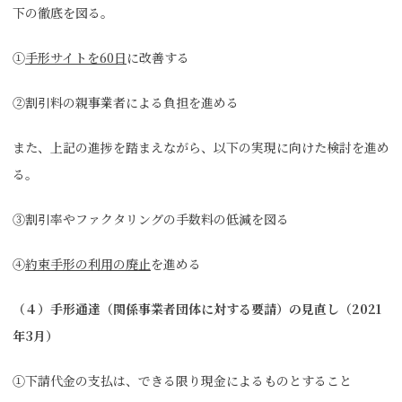
下の徹底を図る。
①
手形サイトを60日
に改善する
②割引料の親事業者による負担を進める
また、上記の進捗を踏まえながら、以下の実現に向けた検討を進め
る。
③割引率やファクタリングの手数料の低減を図る
④
約束手形の利用の廃止
を進める
（４）手形通達（関係事業者団体に対する要請）の見直し（2021
年3月）
①下請代金の支払は、できる限り現金によるものとすること