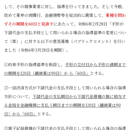
して、その親事業者に対し、指導を行ってきました。そして今般、
改めて業界の商慣行、金融情勢等を総合的に勘案して、
業種を問わ
ずその期間を60日と見直す
にあたって、令和6年2月28日「手形が
下請代金の支払手段として用いられる場合の指導基準の変更につい
て（案）」に対する以下の意見募集（パブリックコメント）を行い
ました（令和6年3月28日を期限）。
➀約束手形の指導基準を新設し、
手形の交付日から手形の満期まで
の期間を120日（繊維業は90日）か ら「60日」
とする。
②一括決済方式が下請代金の支払手段として用いられる場合の指導
方針について、
下請代金の支払期日から下請代金債権の額に相当す
る金銭を金融機関に支払う期日までの期間を120日（繊維業は90
日）から「60日」
とする。
③電子記録債権が下請代金の支払手段として用いられる場合の指導