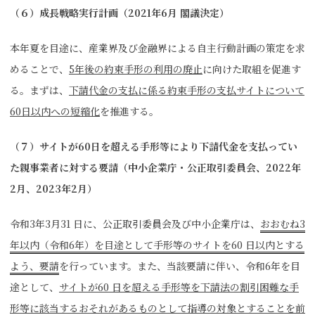
（６）成長戦略実行計画（
2021
年6
月 閣議決定）
本年夏を目途に、産業界及び金融界による自主行動計画の策定を求
めることで、
5年後の約束手形の利用の廃止
に向けた取組を促進す
る。まずは、
下請代金の支払に係る約束手形の支払サイトについて
60日以内への短縮化
を推進する。
（７）サイトが60日を超える手形等により下請代金を支払ってい
た親事業者に対する要請（中小企業庁・公正取引委員会、2022年
2月、2023年2月）
令和3年3月31 日に、公正取引委員会及び中小企業庁は、
おおむね3
年以内（令和6年）を目途として手形等のサイトを60 日以内とする
よう、要請
を行っています。また、当該要請に伴い、令和6年を目
途として、
サイトが60 日を超える手形等を下請法の割引困難な手
形等に該当するおそれがあるものとして指導の対象とすることを前