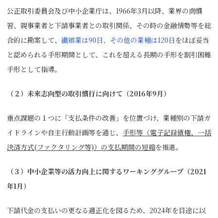
公正取引委員会及び中小企業庁は、1966年3月以降、業界の商慣
習、親事業者と下請事業者との取引関係、その時の金融情勢等を総
合的に勘案して、
繊維業は90日、その他の業種は120日
をほぼ妥当
と認められる手形期間として、これを超える長期の手形を割引困難
手形として指導。
（２）未来志向型の取引慣行に向けて（2016年9月）
重点課題の１つに「支払条件の改善」を位置づけ、業種別の下請ガ
イドラインや自主行動計画等を通じ、
手形等（電子記録債権、一括
決済方式(ファクタリング等)）の支払期間の短縮
を推進。
（３）中小企業等の活力向上に関するワーキンググループ（2021
年1月）
下請代金の支払いの更なる適正化を図るため、2024年を目途に以