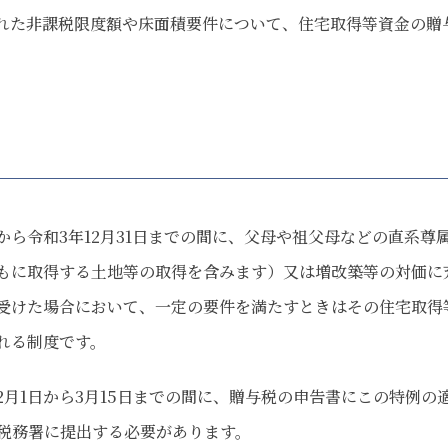
れた非課税限度額や床面積要件について、住宅取得等資金の贈
日から令和3年12月31日までの間に、父母や祖父母などの直系尊
もに取得する土地等の取得を含みます）又は増改築等の対価に
受けた場合において、一定の要件を満たすときはその住宅取得
れる制度です。
月1日から3月15日までの間に、贈与税の申告書にこの特例の
税務署に提出する必要があります。