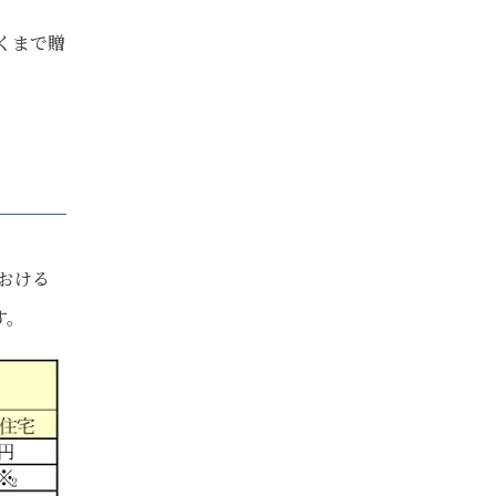
くまで贈
における
す。