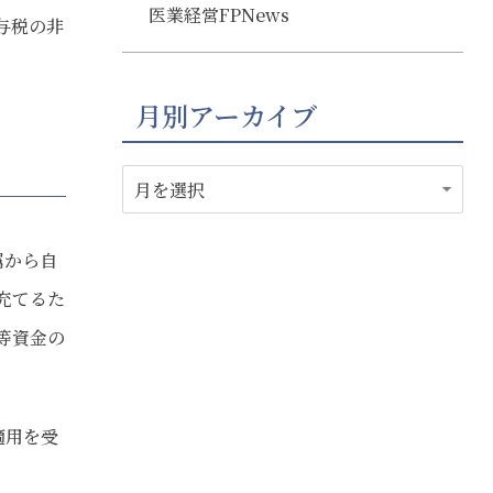
医業経営FPNews
与税の非
月別アーカイブ
属から自
充てるた
等資金の
適用を受