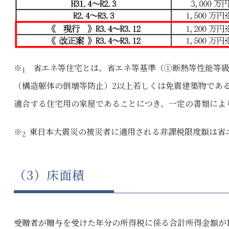
※
省エネ等住宅とは、省エネ等基準（①断熱等性能等級
1
（構造躯体の倒壊等防止）2以上若しくは免震建築物であ
適合する住宅用の家屋であることにつき、一定の書類に
※
東日本大震災の被災者に適用される非課税限度額は省エネ
2
（3）床面積
受贈者が贈与を受けた年分の所得税に係る合計所得金額が1