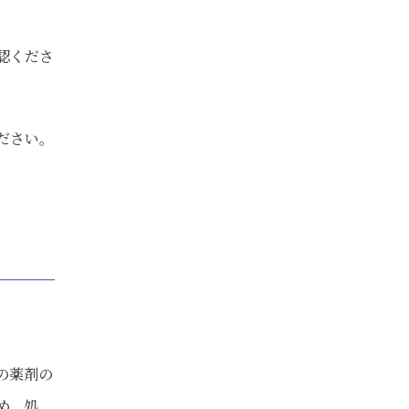
認くださ
ださい。
の薬剤の
め、処