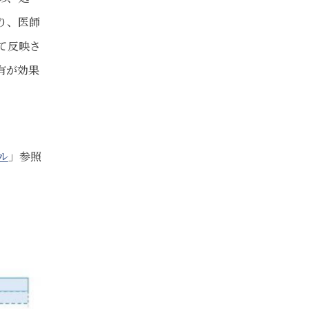
り、医師
て反映さ
有が効果
ル
」参照