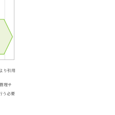
より引用
箋管理サ
行う必要
。