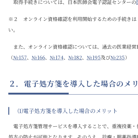
取得手続きについては、日本医師会電子認証センターの
※２ オンライン資格確認を利用開始するための手続きは
い。
また、オンライン資格確認については、過去の医業経営F
（
№157
、
№166
、
№174
、
№182
、
№195
及び
№235
）
２．電子処方箋を導入した場合のメ
⑴電子処方箋を導入した場合のメリット
電子処方箋管理サービスを導入することで、重複投薬・
処方の防止が可能となります。そのうえ、診療・服薬指導